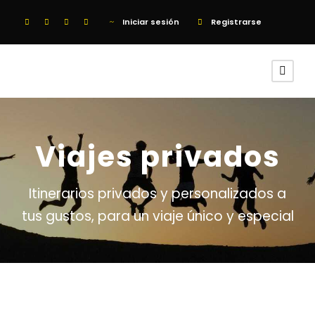
Iniciar sesión
Registrarse
Viajes privados
Itinerarios privados y personalizados a
tus gustos, para un viaje único y especial