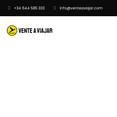
+34 644 585 333
info@venteaviajar.com
Malasia
Que necesitas sa