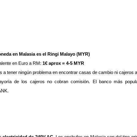
neda en Malasia es el Ringi Malayo (MYR)
alente en Euro a RM:
1€ aprox = 4-5 MYR
s a tener ningún problema en encontrar casas de cambio ni cajeros
yoría de los cajeros no cobran comisión. El banco más popul
NK.
sa
electricidad de 240V AC
. Los enchufes en Malasia son del tipo ori