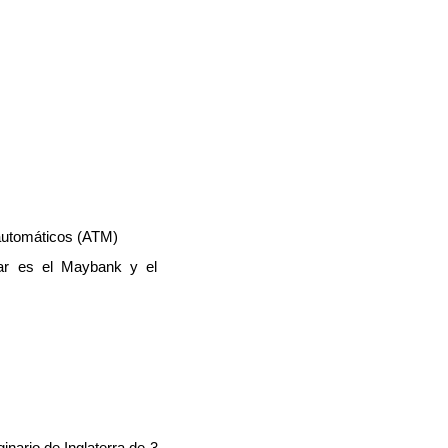
 automáticos (ATM)
ar es el Maybank y el
ginario de Inglaterra de
3