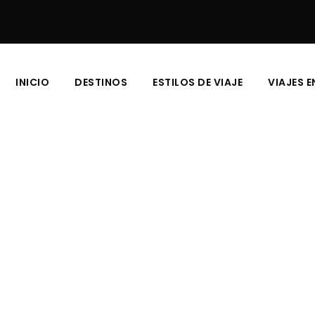
INICIO
DESTINOS
ESTILOS DE VIAJE
VIAJES 
ber para viajar a