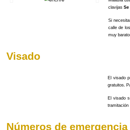
clavijas
Se
Si necesit
calle de lo
muy barato
Visado
El visado p
gratuitos. 
El visado s
tramitación 
Números de emergencia