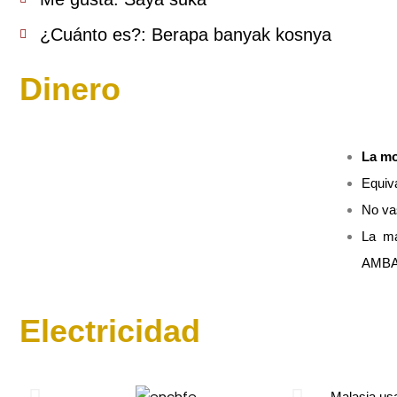
¿Cuánto es?: Berapa banyak kosnya
Dinero
La mo
Equiv
No va
La ma
AMBA
Electricidad
Malasia u