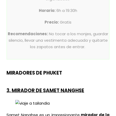
Horario:
6h a 19:30h
Precio:
Gratis
Recomendaciones:
No tocar a los monjes, guardar
silencio, llevar una vestimenta adecuada y quitarte
los zapatos antes de entrar.
MIRADORES DE PHUKET
3.
MIRADOR DE SAMET NANGHSE
Samet Nanghse es un impresionante
mirador de la