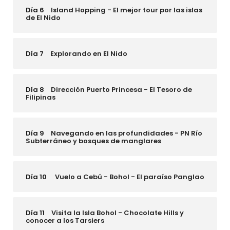
Día 6
Island Hopping - El mejor tour por las islas
de El Nido
Día 7
Explorando en El Nido
Día 8
Dirección Puerto Princesa - El Tesoro de
Filipinas
Día 9
Navegando en las profundidades - PN Río
Subterráneo y bosques de manglares
Día 10
Vuelo a Cebú - Bohol - El paraíso Panglao
Día 11
Visita la Isla Bohol - Chocolate Hills y
conocer a los Tarsiers