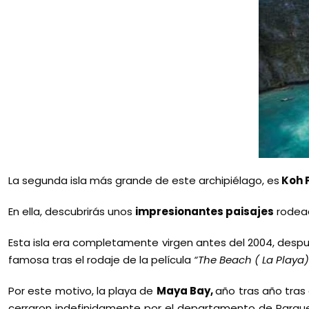
La segunda isla más grande de este archipiélago, es
Koh P
En ella, descubrirás unos
impresionantes paisajes
rodead
Esta isla era completamente virgen antes del 2004, desp
famosa tras el rodaje de la película
“The Beach ( La Playa)
Por este motivo, la playa de
Maya Bay,
año tras año tras 
cerraron indefinidamente por el departamento de Parques