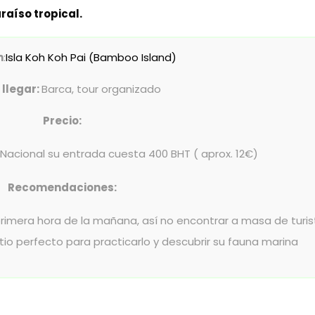
araíso tropical.
n
:
Isla Koh Koh Pai (Bamboo Island)
llegar:
Barca, tour organizado
Precio:
acional su entrada cuesta 400 BHT ( aprox. 12€)
Recomendaciones:
 primera hora de la mañana, así no encontrar a masa de turi
sitio perfecto para practicarlo y descubrir su fauna marina