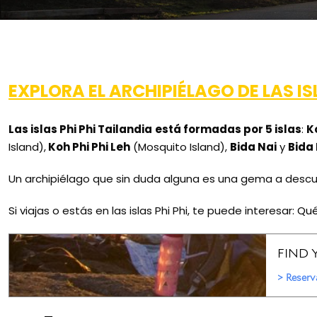
EXPLORA EL ARCHIPIÉLAGO DE LAS ISL
Las islas Phi Phi Tailandia
está formadas por 5 islas
:
K
Island),
Koh Phi Phi Leh
(Mosquito Island),
Bida Nai
y
Bida
Un archipiélago que sin duda alguna es una gema a descub
Si viajas o estás en las islas Phi Phi, te puede interesar:
Qué