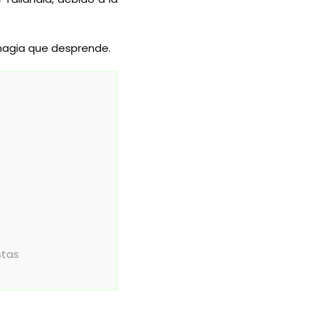
 magia que desprende.
stas