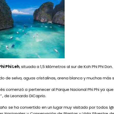
hi Phi Leh
, situada a 1,5 kilómetros al sur de Koh Phi Phi Don.
o de selva, aguas cristalinas, arena blanca y muchas más s
ués comenzó a pertenecer al Parque Nacional Phi Phi ya qu
” ,
de Leonardo DiCaprio.
año se ha convertido en un lugar muy visitado por todos l@s 
 Nacionales y Conservación de Plantas y Vida Silvestre de 