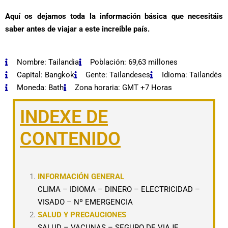
Aquí os dejamos toda la información básica que necesitáis
saber antes de viajar a este increíble país.
Nombre: Tailandia
Población: 69,63 millones
Capital: Bangkok
Gente: Tailandeses
Idioma: Tailandés
Moneda: Bath
Zona horaria: GMT +7 Horas
INDEXE DE
CONTENIDO
INFORMACIÓN GENERAL
CLIMA
–
IDIOMA
–
DINERO
–
ELECTRICIDAD
–
VISADO
–
Nº EMERGENCIA
SALUD Y
PRECAUCIONES
SALUD
–
VACUNAS
–
SEGURO DE VIAJE